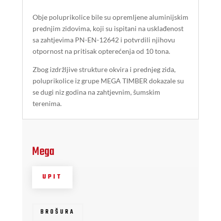
Obje poluprikolice bile su opremljene aluminijskim
prednjim zidovima, koji su ispitani na usklađenost
sa zahtjevima PN-EN-12642 i potvrdili njihovu
otpornost na pritisak opterećenja od 10 tona.
Zbog izdržljive strukture okvira i prednjeg zida,
poluprikolice iz grupe MEGA TIMBER dokazale su
se dugi niz godina na zahtjevnim, šumskim
terenima.
Mega
UPIT
BROŠURA