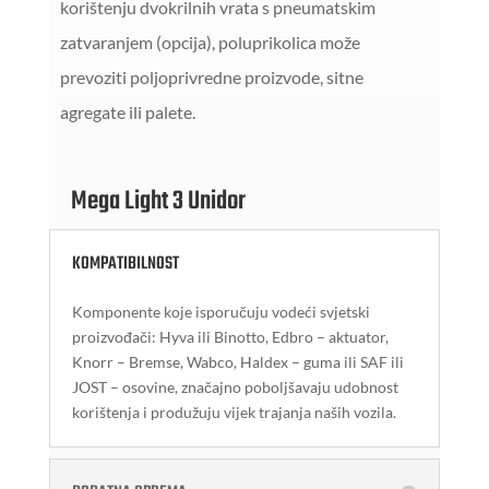
korištenju dvokrilnih vrata s pneumatskim
zatvaranjem (opcija), poluprikolica može
prevoziti poljoprivredne proizvode, sitne
agregate ili palete.
Mega Light 3 Unidor
KOMPATIBILNOST
Komponente koje isporučuju vodeći svjetski
proizvođači: Hyva ili Binotto, Edbro – aktuator,
Knorr – Bremse, Wabco, Haldex – guma ili SAF ili
JOST – osovine, značajno poboljšavaju udobnost
korištenja i produžuju vijek trajanja naših vozila.